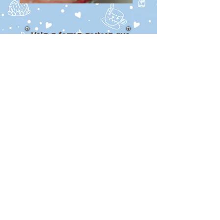
Veja a forma gostosa que
trabalhamos
Criamos produtos
personalizados para
eventos corporativos e
também, social; desde
uma simples reunião de
amigos até o tão esperado
casamento. Até mesmo
aquele mimo que a
empresa queira dar para
seu funcionário.
CURTA NOSSA PÁGINA
orcamento@santadelicia.com.br
11-5061-6515
/
11-97363-5481
/
11-
98305-6851